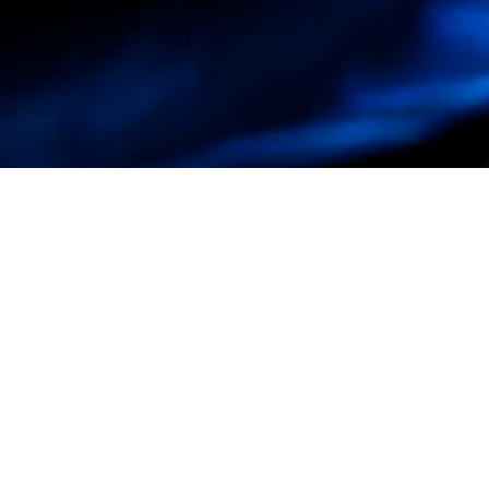
Zemeljski plin
Zemeljski plin vsebuje preko 96% metana in je kot
takšen brez barve, okusa in vonja. Varnostni razlogi
zaradi lažje detekcije plina ob morebitnem uhajanju
diktirajo dodajanje vonja pred distribucijo plina v
omrežje. Plin zgoreva z modrim plamenom in je lažji od