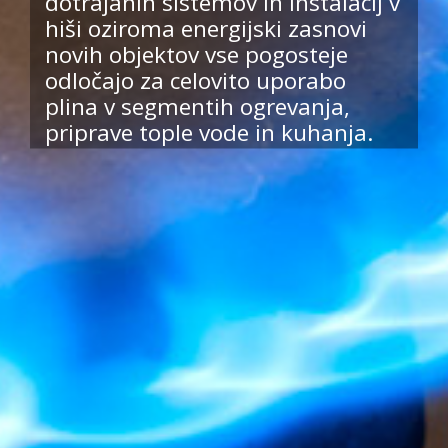
dotrajanih sistemov in instalacij v
hiši oziroma energijski zasnovi
novih objektov vse pogosteje
odločajo za celovito uporabo
plina v segmentih ogrevanja,
priprave tople vode in kuhanja.