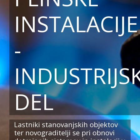
INSTALACIJE
-
INDUSTRIJSK
DEL
Lastniki stanovanjskih objektov
ter novograditelji se pri obnovi